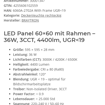
Artikelnummer:
30001347
GTIN:
4255606102559
HAN:
6060A-2702A With Frame UGR<19
Kategorie:
Deckenleuchte rechteckig
Hersteller:
BRAYTRON
LED Panel 60×60 mit Rahmen –
36W, 3CCT, 4400lm, UGR<19
Größe:
595 × 595 × 28 mm
Leistung:
36 W
Lichtfarben (CCT):
3000K / 4200K / 6500K
Helligkeit:
4400 Lumen
Farbwiedergabe:
CRI ≥ 80 (Ra80)
Abstrahlwinkel:
120°
Blendung:
UGR < 19 – optimal für
Bildschirmarbeitsplätze
Treiber:
Non-Isolated Driver, 3CCT
Power Factor:
> 0.9
Lebensdauer:
> 25.000 Std
Spannung:
220–240 V / 50–60 Hz