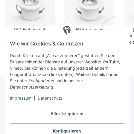
LED Einbauspot
LED Einbauspot
Minispot Dimmbar 3W
Minispot 3W IP54 rund
Min
Preise nach Anmeldung
IP54 rund
weiß/schwarz/gold/silber
Preise nach Anmeldung
weiß
Prei
Wie wir Cookies & Co nutzen
weiß/schwarz/gold/silber
sichtbar
Ø 3,5 cm
sichtbar
Ø 3,5 cm
(deckenausschnitt)
(dec
Durch Klicken auf „Alle akzeptieren“ gestatten Sie den
(deckenausschnitt)
Einsatz folgender Dienste auf unserer Website: YouTube,
warmweiß (3000 K)
Vimeo. Sie können die Einstellung jederzeit ändern
(Fingerabdruck-Icon links unten). Weitere Details finden
Sie unter
Konfigurieren
und in unserer
Datenschutzerklärung
.
Informationen
Impressum
|
Datenschutz
Alle akzeptieren
Gesetzliche Informationen
Konfigurieren