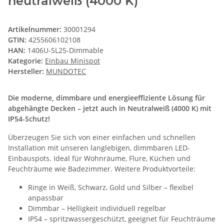
neutralweiß (4000 K)
Artikelnummer:
30001294
GTIN:
4255606102108
HAN:
1406U-SL25-Dimmable
Kategorie:
Einbau Minispot
Hersteller:
MUNDOTEC
Die moderne, dimmbare und energieeffiziente Lösung für
abgehängte Decken – jetzt auch in Neutralweiß (4000 K) mit
IP54-Schutz!
Überzeugen Sie sich von einer einfachen und schnellen
Installation mit unseren langlebigen, dimmbaren LED-
Einbauspots. Ideal für Wohnräume, Flure, Küchen und
Feuchträume wie Badezimmer. Weitere Produktvorteile:
Ringe in Weiß, Schwarz, Gold und Silber – flexibel
anpassbar
Dimmbar – Helligkeit individuell regelbar
IP54 – spritzwassergeschützt, geeignet für Feuchträume