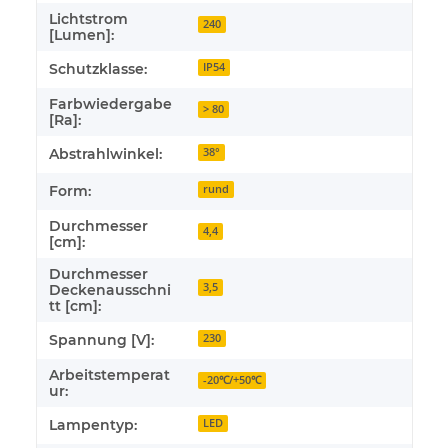
Lichtstrom
240
[Lumen]:
Schutzklasse:
IP54
Farbwiedergabe
> 80
[Ra]:
Abstrahlwinkel:
38°
Form:
rund
Durchmesser
4,4
[cm]:
Durchmesser
3,5
Deckenausschni
tt [cm]:
Spannung [V]:
230
Arbeitstemperat
-20℃/+50℃
ur:
Lampentyp:
LED