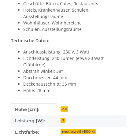
Geschäfte, Büros, Cafés, Restaurants
Hotels, Krankenhäuser, Schulen,
Ausstellungsräume
Wohnhäuser, Wohnbereiche
Schulen, Ausstellungsräume
Technische Daten:
Anschlussleistung: 230 V, 3 Watt
Lichtleistung: 240 Lumen (etwa 20 Watt
Glühbirne)
Abstrahlwinkel: 38°
Durchmesser: 44 mm
Deckenausschnitt: 35 mm
Höhe: 28 mm
Produkteigenschaft
Wert
Höhe [cm]:
2,8
Leistung [W]:
3
Lichtfarbe:
neutralweiß (4000 K)