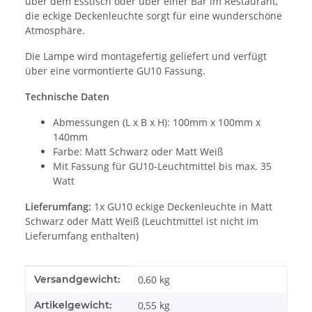
über dem Esstisch oder über einer Bar im Restaurant,
die eckige Deckenleuchte sorgt für eine wunderschöne
Atmosphäre.
Die Lampe wird montagefertig geliefert und verfügt
über eine vormontierte GU10 Fassung.
Technische Daten
Abmessungen (L x B x H): 100mm x 100mm x
140mm
Farbe: Matt Schwarz oder Matt Weiß
Mit Fassung für GU10-Leuchtmittel bis max. 35
Watt
Lieferumfang:
1x GU10 eckige Deckenleuchte in Matt
Schwarz oder Matt Weiß (Leuchtmittel ist nicht im
Lieferumfang enthalten)
Produkteigenschaft
Wert
Versandgewicht:
0,60 kg
Artikelgewicht:
0,55
kg