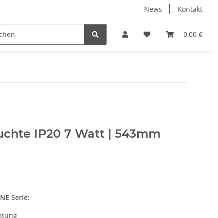
News
Kontakt
Industrie Hallenbeleuchtung
LED Leuchtmittel
0,00 €
L
chte IP20 7 Watt | 543mm
NE Serie:
htung