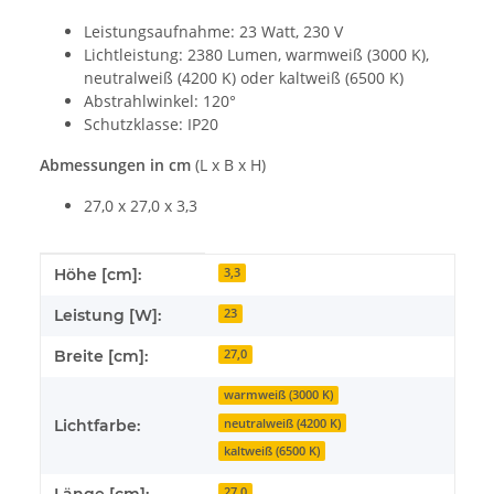
Leistungsaufnahme: 23 Watt, 230 V
Lichtleistung: 2380 Lumen, warmweiß (3000 K),
neutralweiß (4200 K) oder kaltweiß (6500 K)
Abstrahlwinkel: 120°
Schutzklasse: IP20
Abmessungen in cm
(L x B x H)
27,0 x 27,0 x 3,3
Produkteigenschaft
Wert
Höhe [cm]:
3,3
Leistung [W]:
23
Breite [cm]:
27,0
warmweiß (3000 K)
neutralweiß (4200 K)
Lichtfarbe:
kaltweiß (6500 K)
Länge [cm]:
27,0