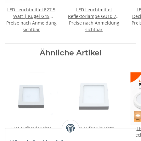
LED Leuchtmittel E27 5
LED Leuchtmittel
L
Watt | Kugel G45
Reflektorlampe GU10 7W
Dec
Preise nach Anmeldung
kaltweiß (6500 K)
Preise nach Anmeldung
dimmbar warmweiß
Prei
Wat
sichtbar
sichtbar
(3000 K)
Ähnliche Artikel
LED Aufbauleuchte
LED Aufbauleuchte
L
Deckenleuchte eckig 12
Deckenleuchte eckig 18
Dec