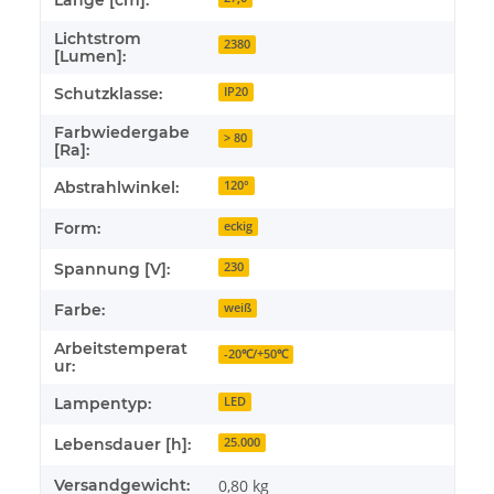
Lichtstrom
2380
[Lumen]:
Schutzklasse:
IP20
Farbwiedergabe
> 80
[Ra]:
Abstrahlwinkel:
120°
Form:
eckig
Spannung [V]:
230
Farbe:
weiß
Arbeitstemperat
-20℃/+50℃
ur:
Lampentyp:
LED
Lebensdauer [h]:
25.000
Versandgewicht:
0,80 kg