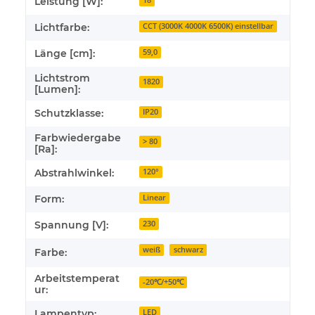
Leistung [W]:
18
Lichtfarbe:
CCT (3000K 4000K 6500K) einstellbar
Länge [cm]:
59,0
Lichtstrom
1820
[Lumen]:
Schutzklasse:
IP20
Farbwiedergabe
> 80
[Ra]:
Abstrahlwinkel:
120°
Form:
Linear
Spannung [V]:
230
weiß
schwarz
Farbe:
Arbeitstemperat
-20℃/+50℃
ur:
Lampentyp:
LED