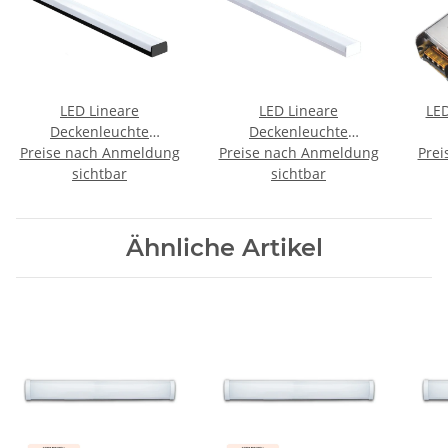
LED Lineare
LED Lineare
LED
Deckenleuchte
Deckenleuchte
Preise nach Anmeldung
Unterbauleuchte 35W
Preise nach Anmeldung
Unterbauleuchte 35W
Prei
IP20 CCT
sichtbar
IP20 CCT
sichtbar
3000K/4000K/6500K
3000K/4000K/6500K
120cm schwarz
120cm weiß
Ähnliche Artikel