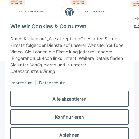
LED Lineare
LED Lineare
Deckenleuchte 16W IP40
Deckenleuchte 32W IP40
Deck
CCT 3000K/4000K/6500K
Preise nach Anmeldung
CCT 3000K/4000K/6500K
Preise nach Anmeldung
CCT 
Prei
Wie wir Cookies & Co nutzen
60cm weiß
sichtbar
120cm weiß
sichtbar
Durch Klicken auf „Alle akzeptieren“ gestatten Sie den
Einsatz folgender Dienste auf unserer Website: YouTube,
Vimeo. Sie können die Einstellung jederzeit ändern
(Fingerabdruck-Icon links unten). Weitere Details finden
Sie unter
Konfigurieren
und in unserer
Datenschutzerklärung
.
Impressum
|
Datenschutz
Informationen
Alle akzeptieren
Gesetzliche Informationen
Konfigurieren
Vertrag widerrufen
Ablehnen
* Alle Preise zzgl. gesetzlicher USt., zzgl.
Versand