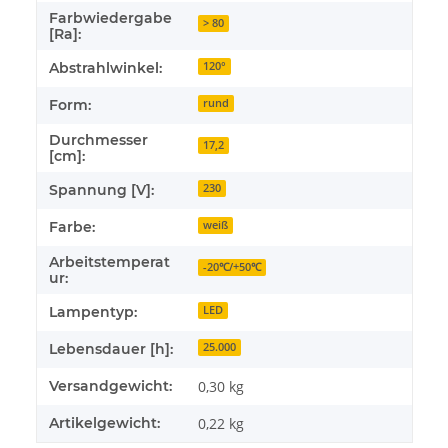
Farbwiedergabe
> 80
[Ra]:
Abstrahlwinkel:
120°
Form:
rund
Durchmesser
17,2
[cm]:
Spannung [V]:
230
Farbe:
weiß
Arbeitstemperat
-20℃/+50℃
ur:
Lampentyp:
LED
Lebensdauer [h]:
25.000
Versandgewicht:
0,30 kg
Artikelgewicht:
0,22
kg