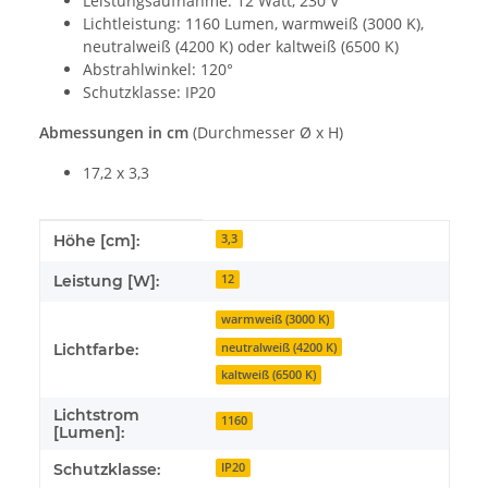
Leistungsaufnahme: 12 Watt, 230 V
Lichtleistung: 1160 Lumen, warmweiß (3000 K),
neutralweiß (4200 K) oder kaltweiß (6500 K)
Abstrahlwinkel: 120°
Schutzklasse: IP20
Abmessungen in cm
(Durchmesser Ø x H)
17,2 x 3,3
Produkteigenschaft
Wert
Höhe [cm]:
3,3
Leistung [W]:
12
warmweiß (3000 K)
neutralweiß (4200 K)
Lichtfarbe:
kaltweiß (6500 K)
Lichtstrom
1160
[Lumen]:
Schutzklasse:
IP20