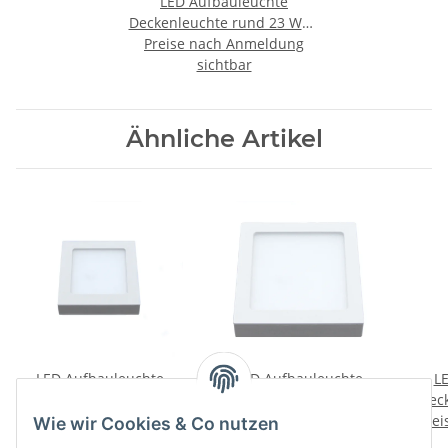
LED Aufbauleuchte
Deckenleuchte rund 23 Watt
Preise nach Anmeldung
IP20 warmweiß (3000 K)
sichtbar
Ähnliche Artikel
LED Aufbauleuchte
LED Aufbauleuchte
L
Deckenleuchte eckig 12
Deckenleuchte eckig 23
Deck
Preise nach Anmeldung
Watt IP20
Preise nach Anmeldung
Watt IP20
Prei
Wie wir Cookies & Co nutzen
sichtbar
sichtbar